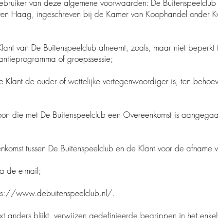
gebruiker van deze algemene voorwaarden: De Buitenspeelclub
Den Haag, ingeschreven bij de Kamer van Koophandel onder 
Klant van De Buitenspeelclub afneemt, zoals, maar niet beperkt t
ntieprogramma of groepssessie;
de Klant de ouder of wettelijke vertegenwoordiger is, ten beho
rsoon die met De Buitenspeelclub een Overeenkomst is aangegaa
komst tussen De Buitenspeelclub en de Klant voor de afname v
 via de e-mail;
ps://www.debuitenspeelclub.nl/.
xt anders blijkt, verwijzen gedefinieerde begrippen in het enk