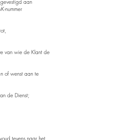
 gevestigd aan
KvK-nummer
ot,
eve van wie de Klant de
n of wenst aan te
an de Dienst;
elvoud tevens naar het