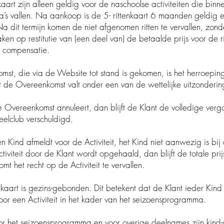
enkaart zijn alleen geldig voor de naschoolse activit
len. Na aankoop is de 5- rittenkaart 6 maanden geldig en 
t termijn komen de niet afgenomen ritten te vervallen, zonde
restitutie van (een deel van) de betaalde prijs voor de ri
ompensatie.
t, die via de Website tot stand is gekomen, is het herro
vereenkomst valt onder een van de wettelijke uitzonderin
Overeenkomst annuleert, dan blijft de Klant de volledige ver
lub verschuldigd.
Kind afmeldt voor de Activiteit, het Kind niet aanwezig is bij de
it door de Klant wordt opgehaald, dan blijft de totale prijs
t recht op de Activiteit te vervallen.
aart is gezins-gebonden. Dit betekent dat de Klant ieder Kind 
 Activiteit in het kader van het seizoensprogramma.
 het seizoensprogramma en voor overige deelnames zijn kin