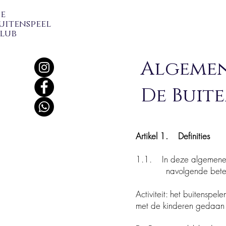
De
uitenspeel
lub
Algeme
De Buit
Artikel 1. Definities
1.1. In deze algemene
navolgende betekenis ge
Activiteit: het buitenspe
met de kinderen gedaan 