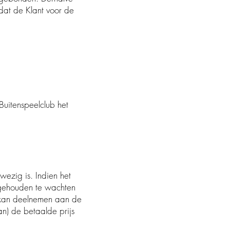
 dat de Klant voor de
e Buitenspeelclub het
anwezig is. Indien het
t gehouden te wachten
r kan deelnemen aan de
an) de betaalde prijs