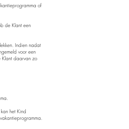
akantieprogramma of
peelclub de Klant een
lekken. Indien nadat
 aangemeld voor een
b de Klant daarvan zo
mma.
 Klant kan het Kind
 vakantieprogramma.