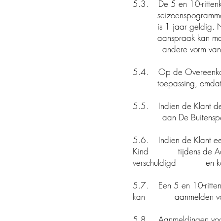
5.3. De 5 en 10-ritt
seizoenspogramma’s val
is 1 jaar geldig. Na di
aanspraak kan maken op 
andere vorm van c
5.4. Op de Overeenkoms
toepassing, omdat de O
5.5. Indien de Klant de 
aan De Buitenspeelc
5.6. Indien de Klant een 
Kind tijdens de Activite
verschuldigd en komt he
5.7. Een 5 en 10-rittenk
kan aanmelden voor een
5.8. Aanmeldingen voor