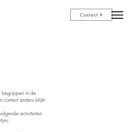
Contact
even begrippen in de
context anders blijkt:
volgende activiteiten
tjes;