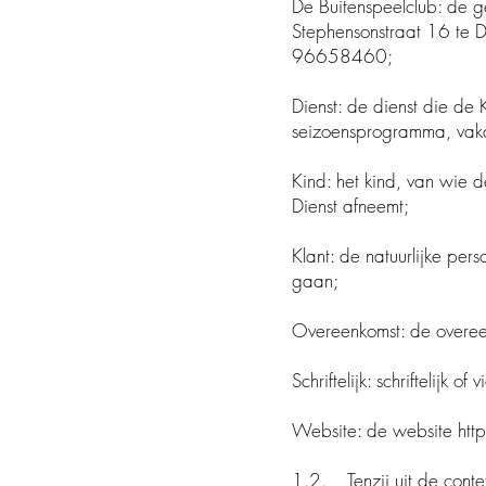
De Buitenspeelclub: de 
Stephensonstraat 16 te 
96658460;
Dienst: de dienst die de 
seizoensprogramma, vaka
Kind: het kind, van wie 
Dienst afneemt;
Klant: de natuurlijke pe
gaan;
Overeenkomst: de overeen
Schriftelijk: schriftelijk of
Website: de website
htt
1.2. Tenzij uit de conte