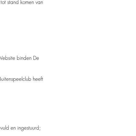
ot stand komen van
p de Website binden De
Buitenspeelclub heeft
ld en ingestuurd;