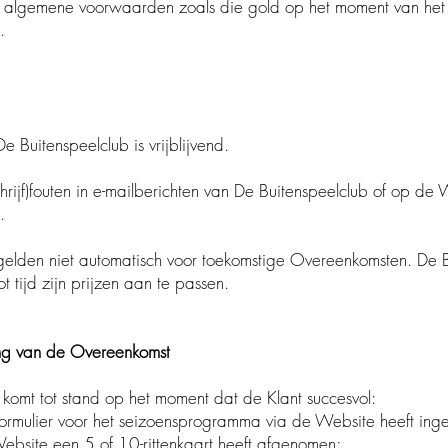
mene voorwaarden zoals die gold op het moment van het t
.
uitenspeelclub is vrijblijvend.
chrijf)fouten in e-mailberichten van De Buitenspeelclub of o
.
elden niet automatisch voor toekomstige Overeenkomsten. De 
ijd zijn prijzen aan te passen.
ng van de Overeenkomst
mt tot stand op het moment dat de Klant succesvol:
r voor het seizoensprogramma via de Website heeft ingevu
 een 5 of 10-rittenkaart heeft afgenomen;