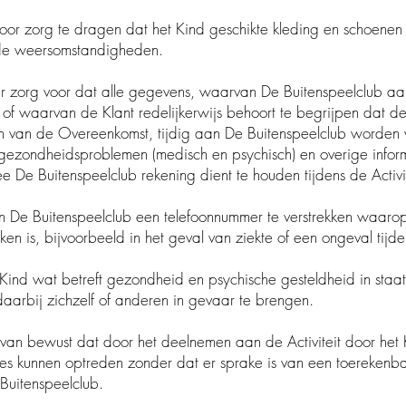
voor zorg te dragen dat het Kind geschikte kleding en sc
e weersomstandigheden.
r zorg voor dat alle gegevens, waarvan De Buitenspeelcl
aarvan de Klant redelijkerwijs behoort te begrijpen dat de
 de Overeenkomst, tijdig aan De Buitenspeelclub worden v
ndheidsproblemen (medisch en psychisch) en overige inform
itenspeelclub rekening dient te houden tijdens de Activit
 De Buitenspeelclub een telefoonnummer te verstrekken waaro
s, bijvoorbeeld in het geval van ziekte of een ongeval tijdens
ind wat betreft gezondheid en psychische gesteldheid in staat
j zichzelf of anderen in gevaar te brengen.
rvan bewust dat door het deelnemen aan de Activiteit door he
nnen optreden zonder dat er sprake is van een toerekenb
tenspeelclub.