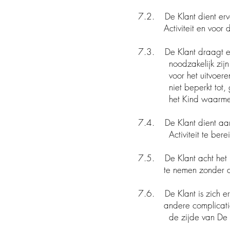
7.2. De Klant dient er
Activiteit en voor d
7.3. De Klant draagt e
noodzakelijk zijn of w
voor het uitvoeren van
niet beperkt tot, gezo
het Kind waarmee De Bu
7.4. De Klant dient aan
Activiteit te bereiken i
7.5. De Klant acht het K
te nemen zonder daarbi
7.6. De Klant is zich e
andere complicaties ku
de zijde van De Bui