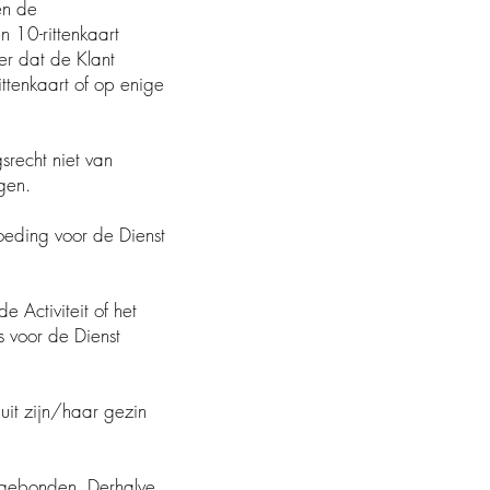
eiten die binnen de
10-rittenkaart
r dat de Klant
ttenkaart of op enige
epingsrecht niet van
gen.
goeding voor de Dienst
 Activiteit of het
 voor de Dienst
uit zijn/haar gezin
d-gebonden. Derhalve