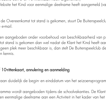
e het Kind voor eenmalige deelname heeft aangemeld (v
de Overeenkomst tot stand is gekomen, stuurt De Buitens
-mail.
n aangeboden onder voorbehoud van beschikbaarheid van p
tand is gekomen dan wel nadat de Klant het Kind heeft
geen plek meer beschikbaar is, dan stelt De Buitenspeelclu
kennis.
f 10-rittenkaart, annulering en aanmelding
an duidelijk de begin- en einddatum van het seizoensprogra
ramma wordt aangeboden tijdens de schoolvakanties. De
malige deelname aan een Activiteit in het kader van het