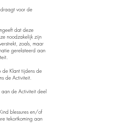
hoenen draagt voor de
ub aangeeft dat deze
ze noodzakelijk zijn
erstrekt, zoals, maar
atie gerelateerd aan
eit.
p de Klant tijdens de
 de Activiteit.
 aan de Activiteit deel
t Kind blessures en/of
are tekortkoming aan