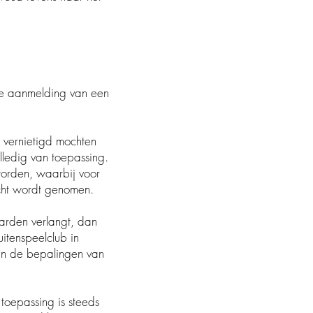
de aanmelding van een
of vernietigd mochten
edig van toepassing.
worden, waarbij voor
cht wordt genomen.
rwaarden verlangt, dan
e Buitenspeelclub in
van de bepalingen van
 toepassing is steeds