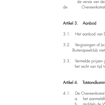
de versie van de alge
de Overeenkomst
Artikel 3. Aanbod
3.1. Het aanbod van De B
3.2. Vergissingen of (s
Buitenspeelclub niet
3.3. Vermelde prijzen g
het recht van tijd tot t
Artikel 4. Totstandkomi
4.1. De Overeenkomst ko
a. het aanmeldformulie
b. middels de Website