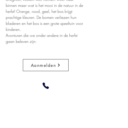
binnen maar wat is het mooi in de natuur in de 
herfst! Orange, rood, geel, het bos krijgt 
prachtige kleuren. De bomen verliezen hun 
bladeren en het bos is een grote speeltuin voor 
kinderen.
Avonturen die we onder andere in de herfst 
gaan beleven zijn: 
Aanmelden
+31 648251172
info@debuitenspeelclub.nl