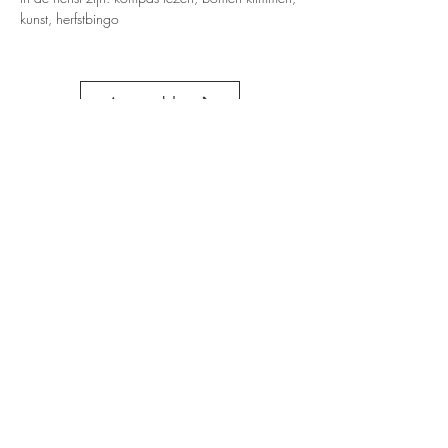
kunst, herfstbingo 
Aanmelden
+31 648251172
info@debuitenspeelclub.nl
Algemene voorwaarden
Privacyverklaring
KVK:
96658460