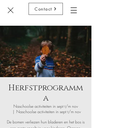
Contact
Herfstprogramm
a
Naschoolse activiteiten in sept t/m nov
  |  
Naschoolse activiteiten in sept t/m nov
De bomen verliezen hun bladeren en het bos is
een grote speeltuin voor kinderen. Orange,